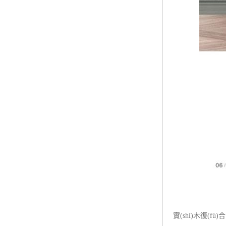
實(shí)木復(