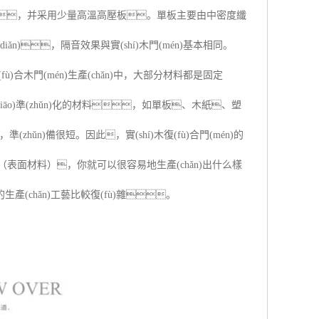
，并采用少量高溫高壓板。單板主要由中密度纖
iǎn)，隔音效果與實(shí)木門(mén)基本相同。
、復(fù)合木門(mén)生產(chǎn)中，大部分材料都是固定
o)準(zhǔn)化的材料，如單板、木紙、塑
，準(zhǔn)備很短。因此，實(shí)木復(fù)合門(mén)的
么材料（表面材料），你就可以很容易地生產(chǎn)出什么樣
n)的生產(chǎn)工藝比較復(fù)雜。