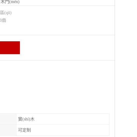
木門(mén)
區(qū)
00扇
實(shí)木
可定制