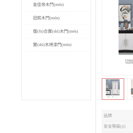
金佳帝木門(mén)
冠熙木門(mén)
復(fù)合實(shí)木門(mén)
實(shí)木烤漆門(mén)
品牌
安全等級(jí)