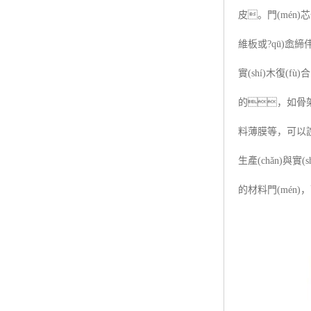
皮。門(mén
維板或?qū)嵞締
實(shí)木復(f
的，如骨架
料薄膜等，可以說(s
生產(chǎn)與
的材料門(mén)，