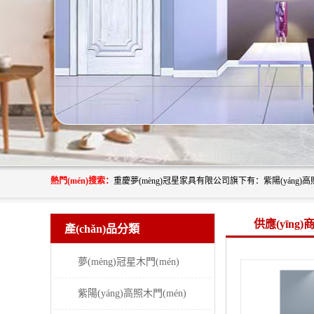
熱門(mén)搜索：
供應(yīng)商
產(chǎn)品分類
夢(mèng)冠星木門(mén)
紫陽(yáng)高照木門(mén)