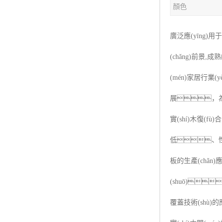
顏色
廣泛應(yīng)
(chǎng)前景,
(mén)家居行業(
展，為消費
實(shí)木復(
低、性能
板的生產(chǎn
(shuō)
覆蓋技術(shù)的應