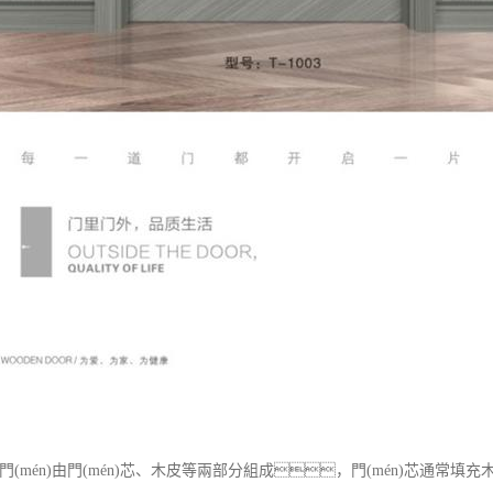
fù)合門(mén)由門(mén)芯、木皮等兩部分組成，門(mén)芯通常填