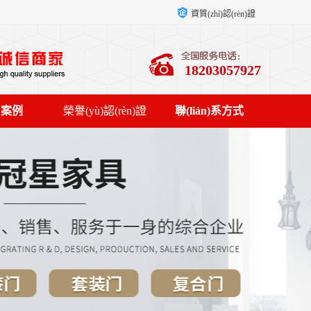
資質(zhì)認(rèn)證
18203057927
戶案例
榮譽(yù)認(rèn)證
聯(lián)系方式
品知識(shí)
代理合作
公司業(yè)績(jī)