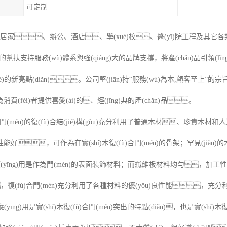
可定制
用于居家、辦公、酒店、學(xué)校、醫(yī)院工程及其它各類
成熟的幫扶支持服務(wù)體系與強(qiáng)大的品牌支撐，將產(chǎn)品引領(lǐ
yè)的新亮點(diǎn)。公司堅(jiān)持“服務(wù)為本,顧客至上”的宗旨
(fèi)者提供喜愛(ài)的、經(jīng)典的產(chǎn)品。
fù)合門(mén)的復(fù)合結(jié)構(gòu)充分利用了普通木材、珍貴
好，可作為在實(shí)木復(fù)合門(mén)的骨架；罕見(jiàn)的
)應(yīng)用是作為門(mén)的表面裝飾材料；而纖維板材料均勻，加工
，復(fù)合門(mén)充分利用了各種材料的優(yōu)良性能，充分利用
(yīng)用是實(shí)木復(fù)合門(mén)突出的特點(diǎn)，也是實(shí)木