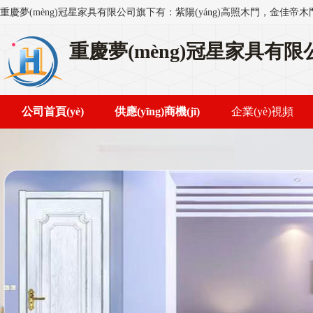
重慶夢(mèng)冠星家具有限
公司首頁(yè)
供應(yīng)商機(jī)
企業(yè)視頻
企業(yè)文化
組織結(jié)構(gòu)
分支公司
在線留言