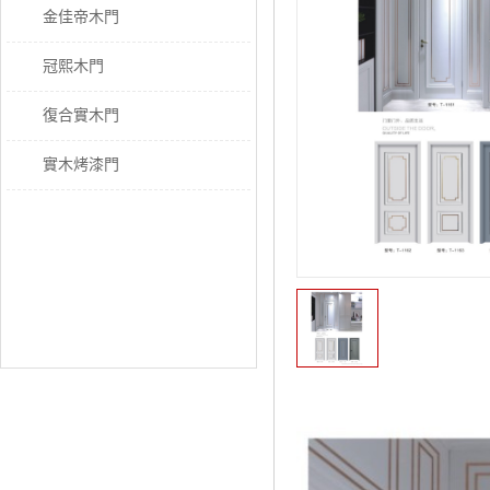
金佳帝木門
冠熙木門
復合實木門
實木烤漆門