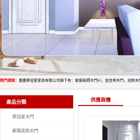
熱門搜索：
供應商機
產品分類
夢冠星木門
紫陽高照木門